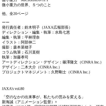
微小重力の世界、５つのこと
他、全20ページ
ーー
発行責任者：鈴木明子（
JAXA
広報部長）
ディレクション・編集・執筆：水島七恵
編集・執筆：平林理奈
イラスト：阿部伸二
撮影：森本菜穂子
コラム執筆；石川直樹
執筆：加藤孝司
アートディレクション・デザイン：篠澤隆文（
CINRA Inc.
）
デザイン：二木大介（
CINRA Inc.
）
プロジェクトマネジメント：久野剛士（
CINRA Inc.
）
JAXA’s vol.80
「空のなかの出来事が、私たちの営みを変える」
新海誠（アニメーション監督）×