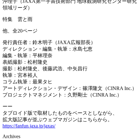
沖理子（JAXA第一宇宙技術部門 地球観測研究センター研究
領域リーダ）
特集 雲と雨
他、全20ページ
発行責任者：鈴木明子（
JAXA
広報部長）
ディレクション・編集・執筆：水島七恵
編集・執筆：平林理奈
表紙撮影：松村隆史
撮影：松村隆史、後藤武浩、中矢昌行
執筆：宮本裕人
コラム執筆：最果タヒ
アートディレクション・デザイン：篠澤隆文（
CINRA Inc.
）
プロジェクトマネジメント：久野剛士（
CINRA Inc.
）
ーー
タブロイド版で取材したものをベースとしながら、
拡大版記事が並ぶウェブマガジンはこちらから。
https://fanfun.jaxa.jp/jaxas/
Archives