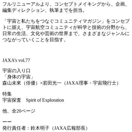
フルリニューアルより、コンセプトメイキングから、企画、
編集ディレクション、執筆までを担当。
「宇宙と私たちをつなぐコミュニティマガジン」をコンセプ
トに据え、宇宙航空コミュニティが科学と技術の分野から、
日常の生活、文化や芸術の世界まで、さまざまなジャンルに
つながっていくことを目指す。
JAXA’s vol.77
宇宙の入り口
「身体の宇宙」
森山未來（俳優）×若田光一（JAXA理事・宇宙飛行士）
特集
宇宙探査 Spirit of Exploration
他、全20ページ
ーー
発行責任者：鈴木明子（
JAXA
広報部長）