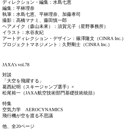
ディレクション・編集：水島七恵
編集：平林理奈
執筆：水島七恵、平林理奈、加藤孝司
撮影：高橋マナミ、藤田慎一郎
ヘアメイク（森山未來）：須賀元子（星野事務所）
イラスト：水谷友紀
アートディレクション・デザイン：篠澤隆文（
CINRA Inc.
）
プロジェクトマネジメント：久野剛士（
CINRA Inc.
）
JAXA’s vol.78
対談
「大空を飛躍する」
葛西紀明（スキージャンプ選手）×
松尾裕一（JAXA航空技術部門基礎技術統括）
特集
空気力学 AEROCYNAMICS
飛行機が空を渡る不思議
他、全20ページ