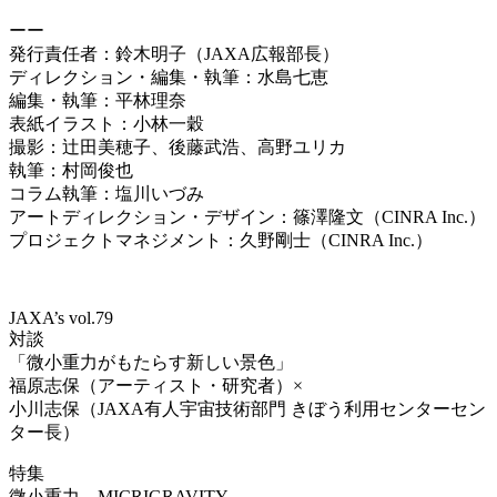
ーー
発行責任者：鈴木明子（
JAXA
広報部長）
ディレクション・編集・執筆：水島七恵
編集・執筆：平林理奈
表紙イラスト：小林一穀
撮影：辻田美穂子、後藤武浩、高野ユリカ
執筆：村岡俊也
コラム執筆：塩川いづみ
アートディレクション・デザイン：篠澤隆文（
CINRA Inc.
）
プロジェクトマネジメント：久野剛士（
CINRA Inc.
）
JAXA’s vol.79
対談
「微小重力がもたらす新しい景色」
福原志保（アーティスト・研究者）×
小川志保（JAXA有人宇宙技術部門 きぼう利用センターセン
ター長）
特集
微小重力 MICRIGRAVITY